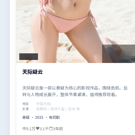
2:25:02
中国大陆
天际疑云
天际疑云是一部以悬疑为核心的影视作品，围绕危机、反
转与人物成长展开，整体节奏紧凑，值得推荐观看。
中国大陆
地区
梁朝伟 / 易烊千玺 / 张译 等
主演
悬疑
·
2023
·
电视剧
5.1万
3.1千
3年前