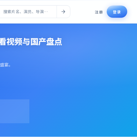
注册
登录
好看视频与国产盘点
盛宴。
2万+
日均观看