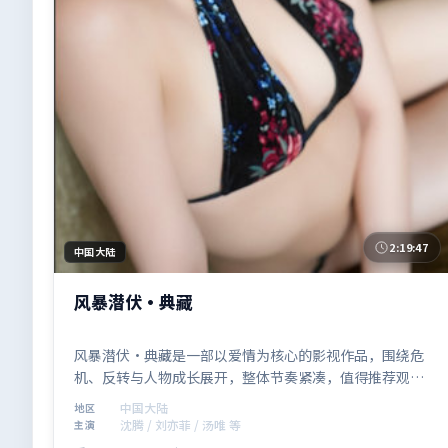
2:19:47
中国大陆
风暴潜伏·典藏
风暴潜伏·典藏是一部以爱情为核心的影视作品，围绕危
机、反转与人物成长展开，整体节奏紧凑，值得推荐观
看。
中国大陆
地区
沈腾 / 刘亦菲 / 汤唯 等
主演