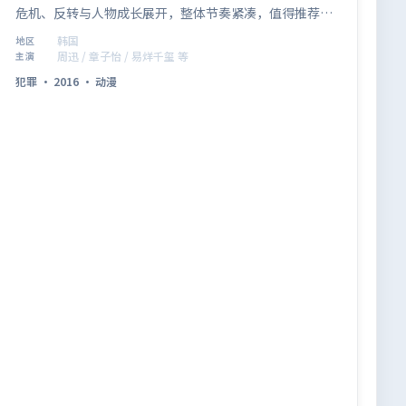
危机、反转与人物成长展开，整体节奏紧凑，值得推荐观
看。
韩国
地区
周迅 / 章子怡 / 易烊千玺 等
主演
犯罪
·
2016
·
动漫