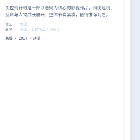
失控倒计时是一部以悬疑为核心的影视作品，围绕危机、
反转与人物成长展开，整体节奏紧凑，值得推荐观看。
美国
地区
张译 / 木村拓哉 / 河正宇
主演
悬疑
·
2017
·
动漫