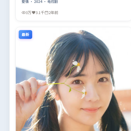
爱情
·
2024
·
电视剧
3万
3.1千
2年前
最新