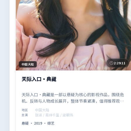
2:29:11
中国大陆
天际入口·典藏
天际入口·典藏是一部以悬疑为核心的影视作品，围绕危
机、反转与人物成长展开，整体节奏紧凑，值得推荐观
看。
中国大陆
地区
张译 / 易烊千玺 / 梁朝伟
主演
悬疑
·
2019
·
综艺