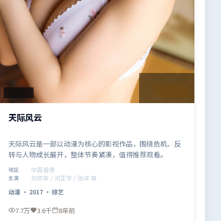
1:44:28
中国香港
天际风云
天际风云是一部以动漫为核心的影视作品，围绕危机、反
转与人物成长展开，整体节奏紧凑，值得推荐观看。
中国香港
地区
刘亦菲 / 河正宇 / 张译 等
主演
动漫
·
2017
·
综艺
7.7万
3.6千
8年前