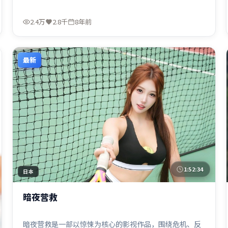
2.4万
2.8千
8年前
最新
1:52:34
日本
暗夜营救
暗夜营救是一部以惊悚为核心的影视作品，围绕危机、反