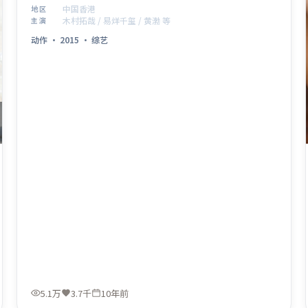
观看。
中国香港
地区
木村拓哉 / 易烊千玺 / 黄渤 等
主演
动作
·
2015
·
综艺
5.1万
3.7千
10年前