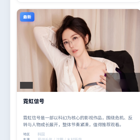
最新
2:08:21
韩国
霓虹信号
霓虹信号是一部以科幻为核心的影视作品，围绕危机、反
转与人物成长展开，整体节奏紧凑，值得推荐观看。
韩国
地区
易烊千玺 / 沈腾 / 木村拓哉
主演