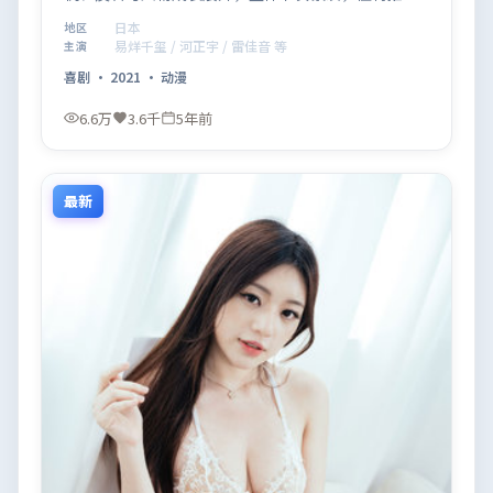
观看。
日本
地区
易烊千玺 / 河正宇 / 雷佳音 等
主演
喜剧
·
2021
·
动漫
6.6万
3.6千
5年前
最新