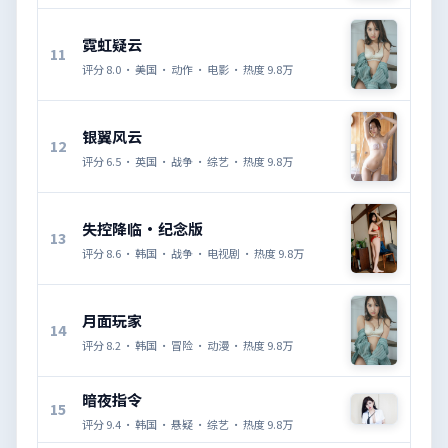
霓虹疑云
11
评分
8.0
·
美国
·
动作
·
电影
· 热度
9.8万
银翼风云
12
评分
6.5
·
英国
·
战争
·
综艺
· 热度
9.8万
失控降临·纪念版
13
评分
8.6
·
韩国
·
战争
·
电视剧
· 热度
9.8万
月面玩家
14
评分
8.2
·
韩国
·
冒险
·
动漫
· 热度
9.8万
暗夜指令
15
评分
9.4
·
韩国
·
悬疑
·
综艺
· 热度
9.8万