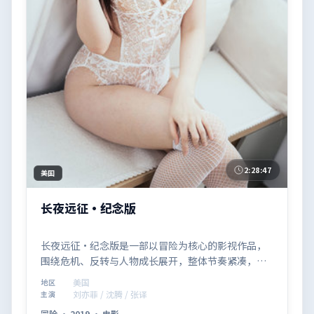
2:28:47
美国
长夜远征·纪念版
长夜远征·纪念版是一部以冒险为核心的影视作品，
围绕危机、反转与人物成长展开，整体节奏紧凑，值
得推荐观看。
美国
地区
刘亦菲 / 沈腾 / 张译
主演
冒险
·
2019
·
电影