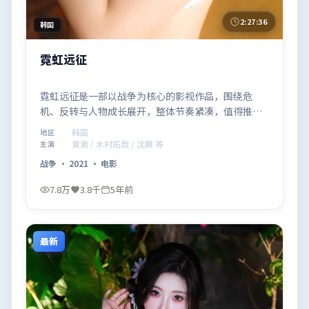
2:27:36
韩国
霓虹远征
霓虹远征是一部以战争为核心的影视作品，围绕危
机、反转与人物成长展开，整体节奏紧凑，值得推荐
观看。
韩国
地区
黄渤 / 木村拓哉 / 沈腾 等
主演
战争
·
2021
·
电影
7.8万
3.8千
5年前
最新