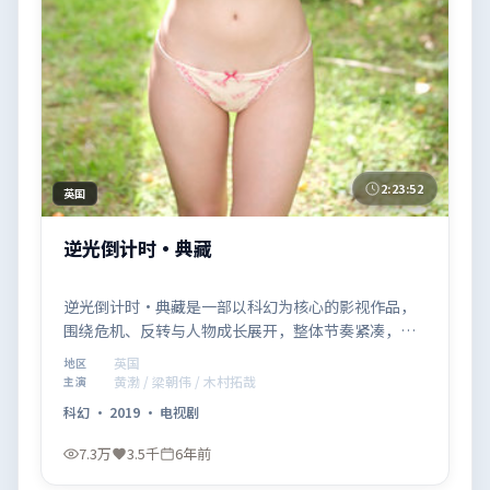
2:23:52
英国
逆光倒计时·典藏
逆光倒计时·典藏是一部以科幻为核心的影视作品，
围绕危机、反转与人物成长展开，整体节奏紧凑，值
得推荐观看。
英国
地区
黄渤 / 梁朝伟 / 木村拓哉
主演
科幻
·
2019
·
电视剧
7.3万
3.5千
6年前