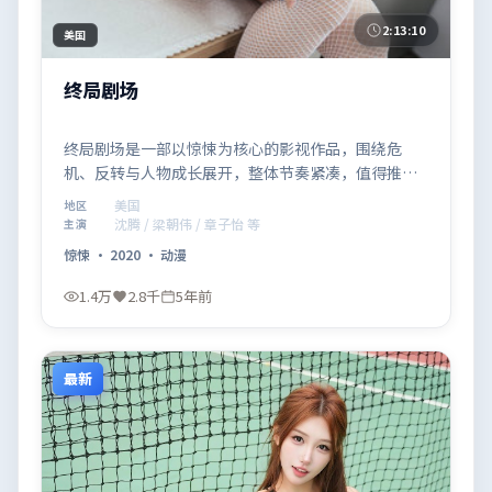
2:13:10
美国
终局剧场
终局剧场是一部以惊悚为核心的影视作品，围绕危
机、反转与人物成长展开，整体节奏紧凑，值得推荐
观看。
美国
地区
沈腾 / 梁朝伟 / 章子怡 等
主演
惊悚
·
2020
·
动漫
1.4万
2.8千
5年前
最新