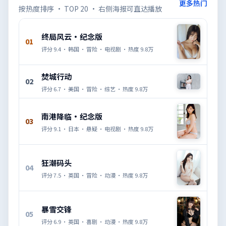
更多热门
按热度排序 · TOP 20 · 右侧海报可直达播放
终局风云·纪念版
01
评分
9.4
·
韩国
·
冒险
·
电视剧
· 热度
9.8万
焚城行动
02
评分
6.7
·
美国
·
冒险
·
综艺
· 热度
9.8万
南港降临·纪念版
03
评分
9.1
·
日本
·
悬疑
·
电视剧
· 热度
9.8万
狂潮码头
04
评分
7.5
·
英国
·
冒险
·
动漫
· 热度
9.8万
暴雪交锋
05
评分
6.9
·
英国
·
喜剧
·
动漫
· 热度
9.8万