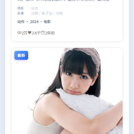
观看。
日本
地区
沈腾 / 章子怡 / 汤唯
主演
动作
·
2024
·
电影
2万
2.6千
2年前
最新