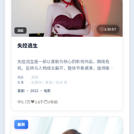
1:33:57
英国
失控逃生
失控逃生是一部以喜剧为核心的影视作品，围绕危
机、反转与人物成长展开，整体节奏紧凑，值得推荐
观看。
英国
地区
梁朝伟 / 黄渤 / 张译 等
主演
喜剧
·
2022
·
电影
5.7万
3.8千
3年前
最新