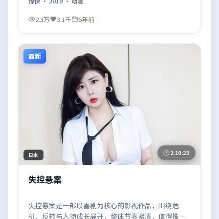
惊悚
·
2019
·
动漫
2.3万
3.1千
6年前
最新
2:10:23
日本
失控悬案
失控悬案是一部以喜剧为核心的影视作品，围绕危
机、反转与人物成长展开，整体节奏紧凑，值得推荐