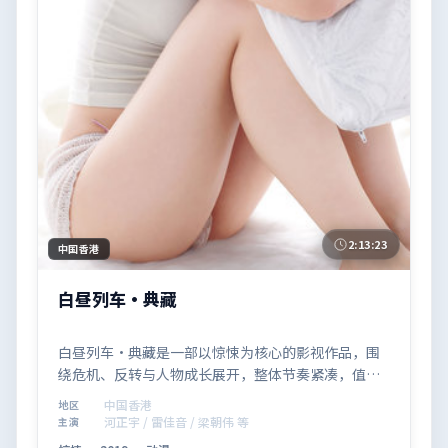
2:13:23
中国香港
白昼列车·典藏
白昼列车·典藏是一部以惊悚为核心的影视作品，围
绕危机、反转与人物成长展开，整体节奏紧凑，值得
推荐观看。
中国香港
地区
河正宇 / 雷佳音 / 梁朝伟 等
主演