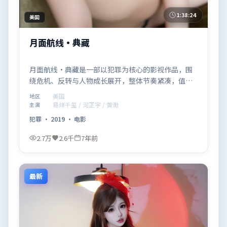
1:38:24
美国
月面航线·典藏
月面航线·典藏是一部以犯罪为核心的影视作品，围
绕危机、反转与人物成长展开，整体节奏紧凑，值得
推荐观看。
美国
地区
易烊千玺 / 河正宇 / 黄渤
主演
犯罪
·
2019
·
电影
2.7万
2.6千
7年前
最新