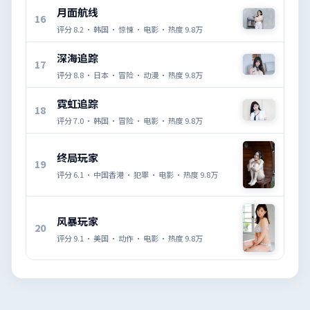
月面航线
16
评分
8.2
·
韩国
·
惊悚
·
电影
· 热度
9.8万
深海追踪
17
评分
8.8
·
日本
·
冒险
·
动漫
· 热度
9.8万
霓虹追踪
18
评分
7.0
·
韩国
·
冒险
·
电影
· 热度
9.8万
终局玩家
19
评分
6.1
·
中国香港
·
犯罪
·
电影
· 热度
9.8万
风暴玩家
20
评分
9.1
·
美国
·
动作
·
电影
· 热度
9.8万