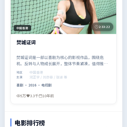
2:33:22
中国香港
焚城证词
焚城证词是一部以喜剧为核心的影视作品，围绕危
机、反转与人物成长展开，整体节奏紧凑，值得推荐
观看。
中国香港
地区
河正宇 / 刘亦菲 / 张译 等
主演
喜剧
·
2016
·
电视剧
5万
3.3千
10年前
电影排行榜