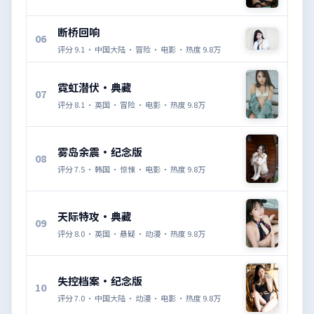
断桥回响
06
评分
9.1
·
中国大陆
·
冒险
·
电影
· 热度
9.8万
霓虹潜伏·典藏
07
评分
8.1
·
英国
·
冒险
·
电影
· 热度
9.8万
雾岛余震·纪念版
08
评分
7.5
·
韩国
·
惊悚
·
电影
· 热度
9.8万
天际特攻·典藏
09
评分
8.0
·
英国
·
悬疑
·
动漫
· 热度
9.8万
失控档案·纪念版
10
评分
7.0
·
中国大陆
·
动漫
·
电影
· 热度
9.8万