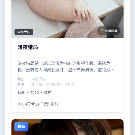
2:40:50
中国大陆
暗夜猎局
暗夜猎局是一部以动漫为核心的影视作品，围绕危
机、反转与人物成长展开，整体节奏紧凑，值得推荐
观看。
中国大陆
地区
章子怡 / 木村拓哉 / 汤唯 等
主演
动漫
·
2020
·
综艺
1.4万
2.6千
5年前
最新