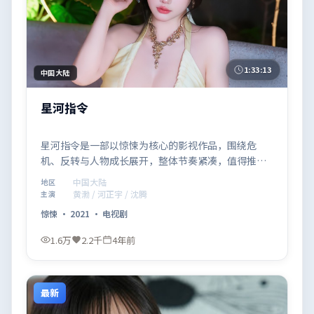
1:33:13
中国大陆
星河指令
星河指令是一部以惊悚为核心的影视作品，围绕危
机、反转与人物成长展开，整体节奏紧凑，值得推荐
观看。
中国大陆
地区
黄渤 / 河正宇 / 沈腾
主演
惊悚
·
2021
·
电视剧
1.6万
2.2千
4年前
最新