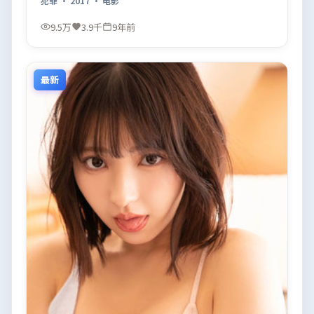
犯罪
·
2017
·
电影
9.5万
3.9千
9年前
最新