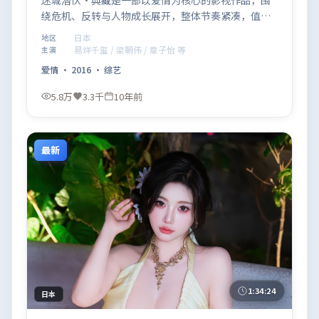
迷城潜伏·典藏是一部以爱情为核心的影视作品，围
绕危机、反转与人物成长展开，整体节奏紧凑，值得
推荐观看。
日本
地区
易烊千玺 / 梁朝伟 / 章子怡 等
主演
爱情
·
2016
·
综艺
5.8万
3.3千
10年前
最新
1:34:24
日本