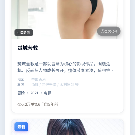
2:35:54
中国香港
焚城营救
焚城营救是一部以冒险为核心的影视作品，围绕危
机、反转与人物成长展开，整体节奏紧凑，值得推荐
观看。
中国香港
地区
汤唯 / 易烊千玺 / 木村拓哉 等
主演
冒险
·
2021
·
电影
5.2万
3.6千
5年前
最新