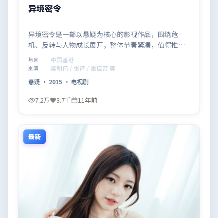
异境密令
异境密令是一部以悬疑为核心的影视作品，围绕危
机、反转与人物成长展开，整体节奏紧凑，值得推荐
观看。
中国香港
地区
梁朝伟 / 张译 / 雷佳音 等
主演
悬疑
·
2015
·
电视剧
7.2万
3.7千
11年前
最新