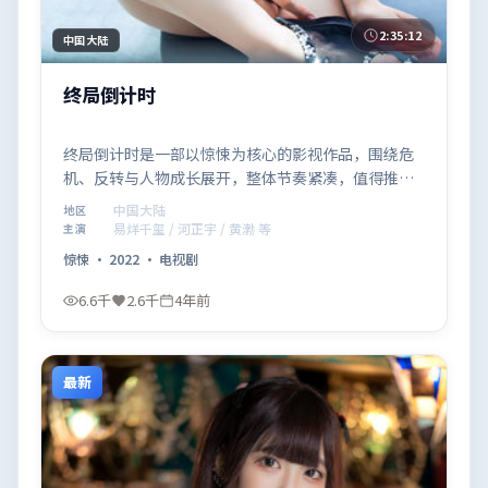
2:35:12
中国大陆
终局倒计时
终局倒计时是一部以惊悚为核心的影视作品，围绕危
机、反转与人物成长展开，整体节奏紧凑，值得推荐
观看。
中国大陆
地区
易烊千玺 / 河正宇 / 黄渤 等
主演
惊悚
·
2022
·
电视剧
6.6千
2.6千
4年前
最新