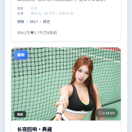
得推荐观看。
日本
地区
雷佳音 / 章子怡 / 梁朝伟 等
主演
惊悚
·
2017
·
综艺
8.1万
3.7千
9年前
最新
2:14:59
美国
长夜回响·典藏