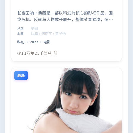
长夜回响·典藏是一部以科幻为核心的影视作品，围
绕危机、反转与人物成长展开，整体节奏紧凑，值得
推荐观看。
美国
地区
沈腾 / 河正宇 / 章子怡
主演
科幻
·
2022
·
电影
1.1万
2.5千
4年前
最新