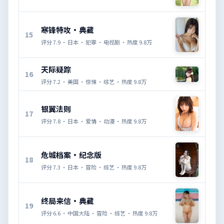
寒锋特攻·典藏
15
评分
7.9
·
日本
·
犯罪
·
电视剧
· 热度
9.8万
天际疑踪
16
评分
7.2
·
美国
·
惊悚
·
综艺
· 热度
9.8万
银翼法则
17
评分
7.8
·
日本
·
爱情
·
动漫
· 热度
9.8万
危城档案·纪念版
18
评分
7.3
·
日本
·
冒险
·
综艺
· 热度
9.8万
终局来信·典藏
19
评分
6.6
·
中国大陆
·
冒险
·
综艺
· 热度
9.8万