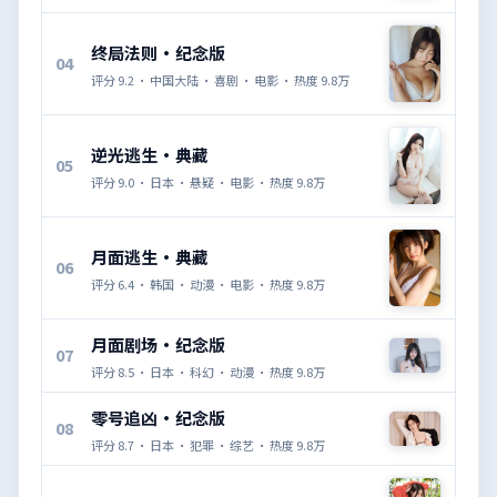
终局法则·纪念版
04
评分
9.2
·
中国大陆
·
喜剧
·
电影
· 热度
9.8万
逆光逃生·典藏
05
评分
9.0
·
日本
·
悬疑
·
电影
· 热度
9.8万
月面逃生·典藏
06
评分
6.4
·
韩国
·
动漫
·
电影
· 热度
9.8万
月面剧场·纪念版
07
评分
8.5
·
日本
·
科幻
·
动漫
· 热度
9.8万
零号追凶·纪念版
08
评分
8.7
·
日本
·
犯罪
·
综艺
· 热度
9.8万