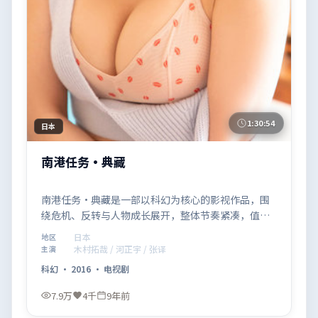
1:30:54
日本
南港任务·典藏
南港任务·典藏是一部以科幻为核心的影视作品，围
绕危机、反转与人物成长展开，整体节奏紧凑，值得
推荐观看。
日本
地区
木村拓哉 / 河正宇 / 张译
主演
科幻
·
2016
·
电视剧
7.9万
4千
9年前