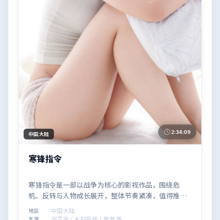
2:34:09
中国大陆
寒锋指令
寒锋指令是一部以战争为核心的影视作品，围绕危
机、反转与人物成长展开，整体节奏紧凑，值得推荐
观看。
中国大陆
地区
河正宇 / 木村拓哉 / 黄渤 等
主演