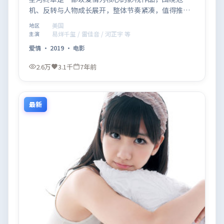
机、反转与人物成长展开，整体节奏紧凑，值得推荐
观看。
美国
地区
易烊千玺 / 雷佳音 / 河正宇 等
主演
爱情
·
2019
·
电影
2.6万
3.1千
7年前
最新