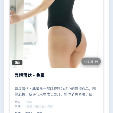
1:35:34
韩国
异境潜伏·典藏
异境潜伏·典藏是一部以犯罪为核心的影视作品，围
绕危机、反转与人物成长展开，整体节奏紧凑，值得
推荐观看。
韩国
地区
黄渤 / 雷佳音 / 沈腾
主演