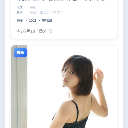
推荐观看。
美国
地区
黄渤 / 雷佳音 / 刘亦菲
主演
惊悚
·
2021
·
电视剧
3万
3.3千
5年前
最新