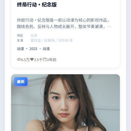
终局行动·纪念版
终局行动·纪念版是一部以动漫为核心的影视作品，
围绕危机、反转与人物成长展开，整体节奏紧凑，值
得推荐观看。
日本
地区
雷佳音 / 梁朝伟 / 刘亦菲 等
主演
动漫
·
2023
·
动漫
6.5万
3.5千
3年前
最新