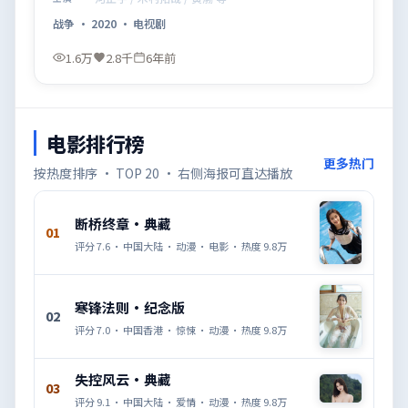
战争
·
2020
·
电视剧
1.6万
2.8千
6年前
电影排行榜
更多热门
按热度排序 · TOP 20 · 右侧海报可直达播放
断桥终章·典藏
01
评分
7.6
·
中国大陆
·
动漫
·
电影
· 热度
9.8万
寒锋法则·纪念版
02
评分
7.0
·
中国香港
·
惊悚
·
动漫
· 热度
9.8万
失控风云·典藏
03
评分
9.1
·
中国大陆
·
爱情
·
动漫
· 热度
9.8万