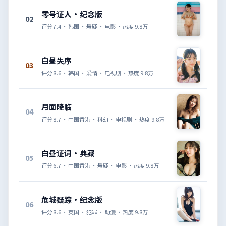
零号证人·纪念版
02
评分
7.4
·
韩国
·
悬疑
·
电影
· 热度
9.8万
白昼失序
03
评分
8.6
·
韩国
·
爱情
·
电视剧
· 热度
9.8万
月面降临
04
评分
8.7
·
中国香港
·
科幻
·
电视剧
· 热度
9.8万
白昼证词·典藏
05
评分
6.7
·
中国香港
·
悬疑
·
电影
· 热度
9.8万
危城疑踪·纪念版
06
评分
8.6
·
英国
·
犯罪
·
动漫
· 热度
9.8万