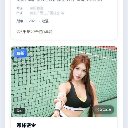
得推荐观看。
中国香港
地区
黄渤 / 周迅 / 雷佳音 等
主演
战争
·
2023
·
动漫
5千
2.7千
3年前
最新
2:03:19
英国
寒锋密令