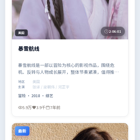
2:06:01
美国
暴雪航线
暴雪航线是一部以冒险为核心的影视作品，围绕危
机、反转与人物成长展开，整体节奏紧凑，值得推荐
观看。
美国
地区
张译 / 梁朝伟 / 河正宇
主演
冒险
·
2018
·
综艺
5.9万
3.9千
7年前
最新