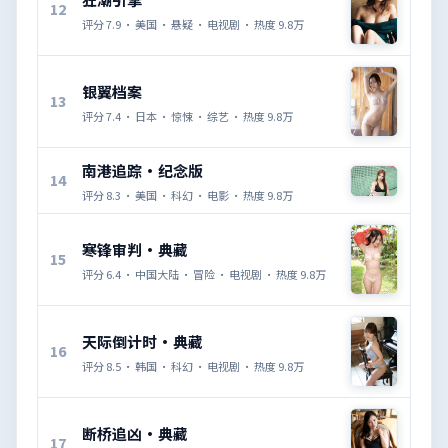
12
评分
7.9
·
美国
·
悬疑
·
电视剧
· 热度
9.8万
银翼档案
13
评分
7.4
·
日本
·
惊悚
·
综艺
· 热度
9.8万
南港追踪·纪念版
14
评分
8.3
·
美国
·
科幻
·
电影
· 热度
9.8万
寒锋审判·典藏
15
评分
6.4
·
中国大陆
·
冒险
·
电视剧
· 热度
9.8万
天际倒计时·典藏
16
评分
8.5
·
韩国
·
科幻
·
电视剧
· 热度
9.8万
断桥追凶·典藏
17