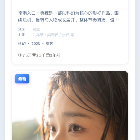
南港入口·典藏是一部以科幻为核心的影视作品，围
绕危机、反转与人物成长展开，整体节奏紧凑，值得
推荐观看。
日本
地区
刘亦菲 / 梁朝伟 / 张译 等
主演
科幻
·
2023
·
综艺
7.5万
3.5千
3年前
最新