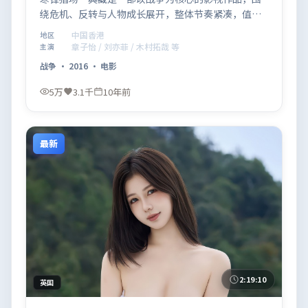
绕危机、反转与人物成长展开，整体节奏紧凑，值得
推荐观看。
中国香港
地区
章子怡 / 刘亦菲 / 木村拓哉 等
主演
战争
·
2016
·
电影
5万
3.1千
10年前
最新
2:19:10
英国