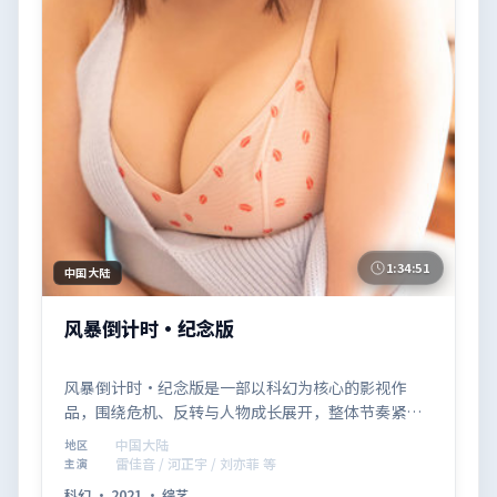
1:34:51
中国大陆
风暴倒计时·纪念版
风暴倒计时·纪念版是一部以科幻为核心的影视作
品，围绕危机、反转与人物成长展开，整体节奏紧
凑，值得推荐观看。
中国大陆
地区
雷佳音 / 河正宇 / 刘亦菲 等
主演
科幻
·
2021
·
综艺