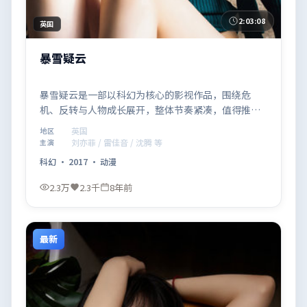
2:03:08
英国
暴雪疑云
暴雪疑云是一部以科幻为核心的影视作品，围绕危
机、反转与人物成长展开，整体节奏紧凑，值得推荐
观看。
英国
地区
刘亦菲 / 雷佳音 / 沈腾 等
主演
科幻
·
2017
·
动漫
2.3万
2.3千
8年前
最新