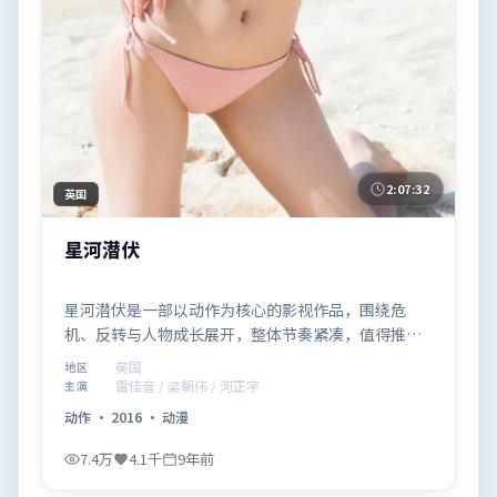
2:07:32
英国
星河潜伏
星河潜伏是一部以动作为核心的影视作品，围绕危
机、反转与人物成长展开，整体节奏紧凑，值得推荐
观看。
英国
地区
雷佳音 / 梁朝伟 / 河正宇
主演
动作
·
2016
·
动漫
7.4万
4.1千
9年前