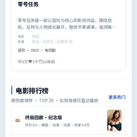
零号任务
零号任务是一部以冒险为核心的影视作品，围绕危
机、反转与人物成长展开，整体节奏紧凑，值得推荐
观看。
英国
地区
黄渤 / 河正宇 / 梁朝伟 等
主演
冒险
·
2015
·
电视剧
3万
3千
10年前
电影排行榜
更多热门
按热度排序 · TOP 20 · 右侧海报可直达播放
终局回廊·纪念版
01
评分
8.6
·
美国
·
动漫
·
动漫
· 热度
9.8万