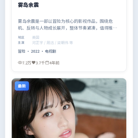
雾岛余震
雾岛余震是一部以冒险为核心的影视作品，围绕危
机、反转与人物成长展开，整体节奏紧凑，值得推荐
观看。
美国
地区
河正宇 / 周迅 / 梁朝伟 等
主演
冒险
·
2022
·
电视剧
7.2万
3.7千
4年前
最新