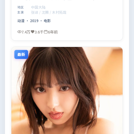
观看。
中国大陆
地区
张译 / 沈腾 / 木村拓哉
主演
动漫
·
2019
·
电影
7.4万
3.6千
6年前
最新