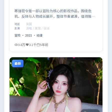
寒锋密令是一部以冒险为核心的影视作品，围绕危
机、反转与人物成长展开，整体节奏紧凑，值得推荐
观看。
英国
地区
汤唯 / 黄渤 / 张译
主演
冒险
·
2021
·
动漫
3.8万
3.1千
5年前
最新