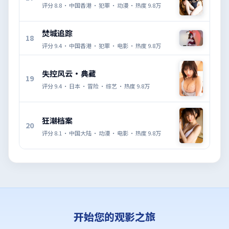
评分
8.8
·
中国香港
·
犯罪
·
动漫
· 热度
9.8万
焚城追踪
18
评分
9.4
·
中国香港
·
犯罪
·
电影
· 热度
9.8万
失控风云·典藏
19
评分
9.4
·
日本
·
冒险
·
综艺
· 热度
9.8万
狂潮档案
20
评分
8.1
·
中国大陆
·
动漫
·
电影
· 热度
9.8万
开始您的观影之旅