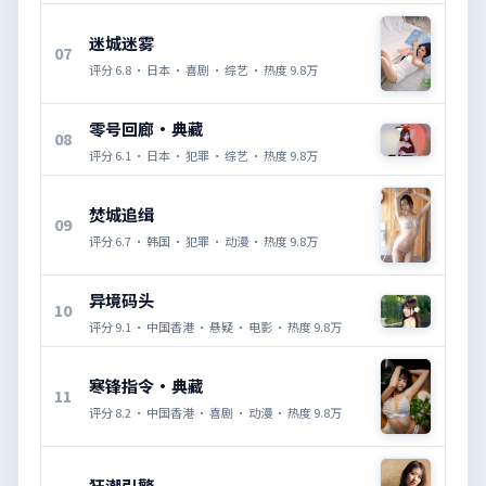
迷城迷雾
07
评分
6.8
·
日本
·
喜剧
·
综艺
· 热度
9.8万
零号回廊·典藏
08
评分
6.1
·
日本
·
犯罪
·
综艺
· 热度
9.8万
焚城追缉
09
评分
6.7
·
韩国
·
犯罪
·
动漫
· 热度
9.8万
异境码头
10
评分
9.1
·
中国香港
·
悬疑
·
电影
· 热度
9.8万
寒锋指令·典藏
11
评分
8.2
·
中国香港
·
喜剧
·
动漫
· 热度
9.8万
狂潮引擎