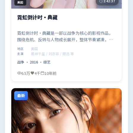
2:42:37
美国
霓虹倒计时·典藏
霓虹倒计时·典藏是一部以战争为核心的影视作品，
围绕危机、反转与人物成长展开，整体节奏紧凑，值
得推荐观看。
美国
地区
易烊千玺 / 刘亦菲 / 周迅 等
主演
战争
·
2016
·
综艺
6.5万
4千
10年前
最新